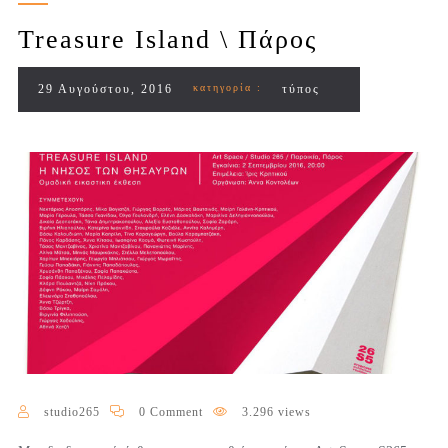
Treasure Island \ Πάρος
29 Αυγούστου, 2016
κατηγορία :
τύπος
studio265
0 Comment
3.296 views